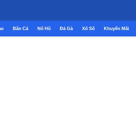
ao
Bắn Cá
Nổ Hũ
Đá Gà
Xổ Số
Khuyến Mãi