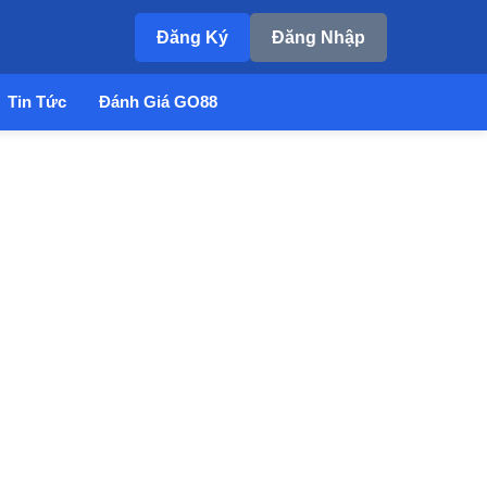
Đăng Ký
Đăng Nhập
Tin Tức
Đánh Giá GO88