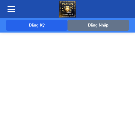
Đăng Ký
Đăng Nhập